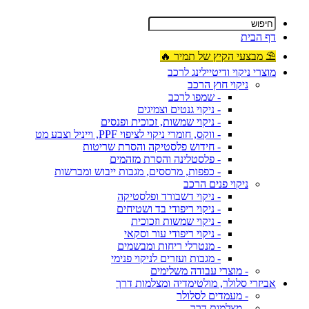
דף הבית
⛱ מבצעי הקיץ של תמיר 🔥
מוצרי ניקוי ודיטיילינג לרכב
ניקוי חוץ הרכב
- שמפו לרכב
- ניקוי גנטים וצמיגים
- ניקוי שמשות, זכוכית ופנסים
- ווקס, חומרי ניקוי לציפוי PPF, וייניל וצבע מט
- חידוש פלסטיקה והסרת שריטות
- פלסטלינה והסרת מזהמים
- כפפות, מרססים, מגבות ייבוש ומברשות
ניקוי פנים הרכב
- ניקוי דשבורד ופלסטיקה
- ניקוי ריפודי בד ושטיחים
- ניקוי שמשות וזכוכית
- ניקוי ריפודי עור וסקאי
- מנטרלי ריחות ומבשמים
- מגבות ועזרים לניקוי פנימי
- מוצרי עבודה משלימים
אביזרי סלולר, מולטימדיה ומצלמות דרך
- מעמדים לסלולר
- מצלמות דרך