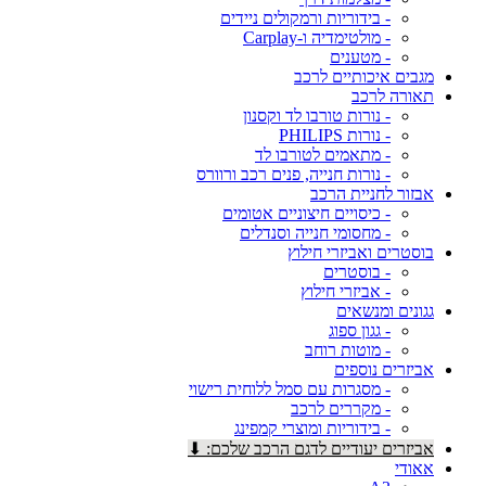
- בידוריות ורמקולים ניידים
- מולטימדיה ו-Carplay
- מטענים
מגבים איכותיים לרכב
תאורה לרכב
- נורות טורבו לד וקסנון
- נורות PHILIPS
- מתאמים לטורבו לד
- נורות חנייה, פנים רכב ורוורס
אבזור לחניית הרכב
- כיסויים חיצוניים אטומים
- מחסומי חנייה וסנדלים
בוסטרים ואביזרי חילוץ
- בוסטרים
- אביזרי חילוץ
גגונים ומנשאים
- גגון ספוג
- מוטות רוחב
אביזרים נוספים
- מסגרות עם סמל ללוחית רישוי
- מקררים לרכב
- בידוריות ומוצרי קמפינג
אביזרים יעודיים לדגם הרכב שלכם: ⬇
אאודי