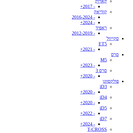
קארוק
- 2017+
קודיאק
- 2016-2024
- 2024+
ראפיד
- 2012-2019
סקייוול
ET5
- 2021+
סרס
M5
- 2023+
סרס 3
- 2020+
פולקסווגן
iD3
- 2020+
iD4
- 2020+
iD5
- 2022+
iD7
- 2024+
T-CROSS