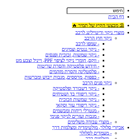
דף הבית
⛱ מבצעי הקיץ של תמיר 🔥
מוצרי ניקוי ודיטיילינג לרכב
ניקוי חוץ הרכב
- שמפו לרכב
- ניקוי גנטים וצמיגים
- ניקוי שמשות, זכוכית ופנסים
- ווקס, חומרי ניקוי לציפוי PPF, וייניל וצבע מט
- חידוש פלסטיקה והסרת שריטות
- פלסטלינה והסרת מזהמים
- כפפות, מרססים, מגבות ייבוש ומברשות
ניקוי פנים הרכב
- ניקוי דשבורד ופלסטיקה
- ניקוי ריפודי בד ושטיחים
- ניקוי שמשות וזכוכית
- ניקוי ריפודי עור וסקאי
- מנטרלי ריחות ומבשמים
- מגבות ועזרים לניקוי פנימי
- מוצרי עבודה משלימים
אביזרי סלולר, מולטימדיה ומצלמות דרך
- מעמדים לסלולר
- מצלמות דרך