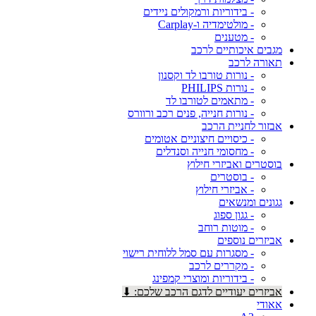
- בידוריות ורמקולים ניידים
- מולטימדיה ו-Carplay
- מטענים
מגבים איכותיים לרכב
תאורה לרכב
- נורות טורבו לד וקסנון
- נורות PHILIPS
- מתאמים לטורבו לד
- נורות חנייה, פנים רכב ורוורס
אבזור לחניית הרכב
- כיסויים חיצוניים אטומים
- מחסומי חנייה וסנדלים
בוסטרים ואביזרי חילוץ
- בוסטרים
- אביזרי חילוץ
גגונים ומנשאים
- גגון ספוג
- מוטות רוחב
אביזרים נוספים
- מסגרות עם סמל ללוחית רישוי
- מקררים לרכב
- בידוריות ומוצרי קמפינג
אביזרים יעודיים לדגם הרכב שלכם: ⬇
אאודי