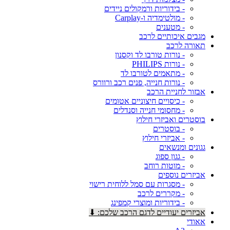
- בידוריות ורמקולים ניידים
- מולטימדיה ו-Carplay
- מטענים
מגבים איכותיים לרכב
תאורה לרכב
- נורות טורבו לד וקסנון
- נורות PHILIPS
- מתאמים לטורבו לד
- נורות חנייה, פנים רכב ורוורס
אבזור לחניית הרכב
- כיסויים חיצוניים אטומים
- מחסומי חנייה וסנדלים
בוסטרים ואביזרי חילוץ
- בוסטרים
- אביזרי חילוץ
גגונים ומנשאים
- גגון ספוג
- מוטות רוחב
אביזרים נוספים
- מסגרות עם סמל ללוחית רישוי
- מקררים לרכב
- בידוריות ומוצרי קמפינג
אביזרים יעודיים לדגם הרכב שלכם: ⬇
אאודי