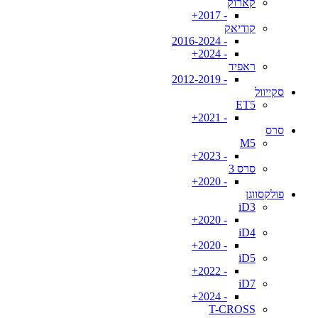
קארוק
- 2017+
קודיאק
- 2016-2024
- 2024+
ראפיד
- 2012-2019
סקייוול
ET5
- 2021+
סרס
M5
- 2023+
סרס 3
- 2020+
פולקסווגן
iD3
- 2020+
iD4
- 2020+
iD5
- 2022+
iD7
- 2024+
T-CROSS