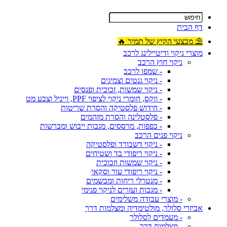
דף הבית
⛱ מבצעי הקיץ של תמיר 🔥
מוצרי ניקוי ודיטיילינג לרכב
ניקוי חוץ הרכב
- שמפו לרכב
- ניקוי גנטים וצמיגים
- ניקוי שמשות, זכוכית ופנסים
- ווקס, חומרי ניקוי לציפוי PPF, וייניל וצבע מט
- חידוש פלסטיקה והסרת שריטות
- פלסטלינה והסרת מזהמים
- כפפות, מרססים, מגבות ייבוש ומברשות
ניקוי פנים הרכב
- ניקוי דשבורד ופלסטיקה
- ניקוי ריפודי בד ושטיחים
- ניקוי שמשות וזכוכית
- ניקוי ריפודי עור וסקאי
- מנטרלי ריחות ומבשמים
- מגבות ועזרים לניקוי פנימי
- מוצרי עבודה משלימים
אביזרי סלולר, מולטימדיה ומצלמות דרך
- מעמדים לסלולר
- מצלמות דרך