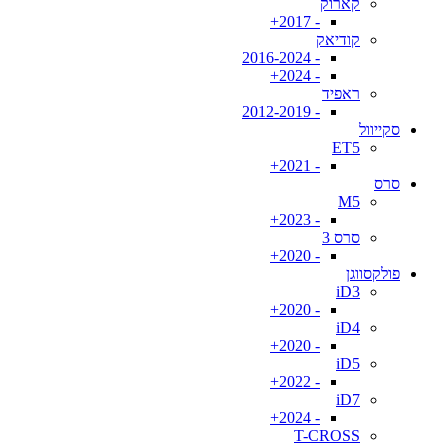
קארוק
- 2017+
קודיאק
- 2016-2024
- 2024+
ראפיד
- 2012-2019
סקייוול
ET5
- 2021+
סרס
M5
- 2023+
סרס 3
- 2020+
פולקסווגן
iD3
- 2020+
iD4
- 2020+
iD5
- 2022+
iD7
- 2024+
T-CROSS