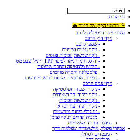
דף הבית
⛱ מבצעי הקיץ של תמיר 🔥
מוצרי ניקוי ודיטיילינג לרכב
ניקוי חוץ הרכב
- שמפו לרכב
- ניקוי גנטים וצמיגים
- ניקוי שמשות, זכוכית ופנסים
- ווקס, חומרי ניקוי לציפוי PPF, וייניל וצבע מט
- חידוש פלסטיקה והסרת שריטות
- פלסטלינה והסרת מזהמים
- כפפות, מרססים, מגבות ייבוש ומברשות
ניקוי פנים הרכב
- ניקוי דשבורד ופלסטיקה
- ניקוי ריפודי בד ושטיחים
- ניקוי שמשות וזכוכית
- ניקוי ריפודי עור וסקאי
- מנטרלי ריחות ומבשמים
- מגבות ועזרים לניקוי פנימי
- מוצרי עבודה משלימים
אביזרי סלולר, מולטימדיה ומצלמות דרך
- מעמדים לסלולר
- מצלמות דרך