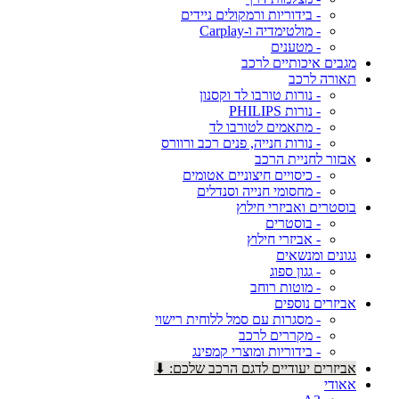
- בידוריות ורמקולים ניידים
- מולטימדיה ו-Carplay
- מטענים
מגבים איכותיים לרכב
תאורה לרכב
- נורות טורבו לד וקסנון
- נורות PHILIPS
- מתאמים לטורבו לד
- נורות חנייה, פנים רכב ורוורס
אבזור לחניית הרכב
- כיסויים חיצוניים אטומים
- מחסומי חנייה וסנדלים
בוסטרים ואביזרי חילוץ
- בוסטרים
- אביזרי חילוץ
גגונים ומנשאים
- גגון ספוג
- מוטות רוחב
אביזרים נוספים
- מסגרות עם סמל ללוחית רישוי
- מקררים לרכב
- בידוריות ומוצרי קמפינג
אביזרים יעודיים לדגם הרכב שלכם: ⬇
אאודי