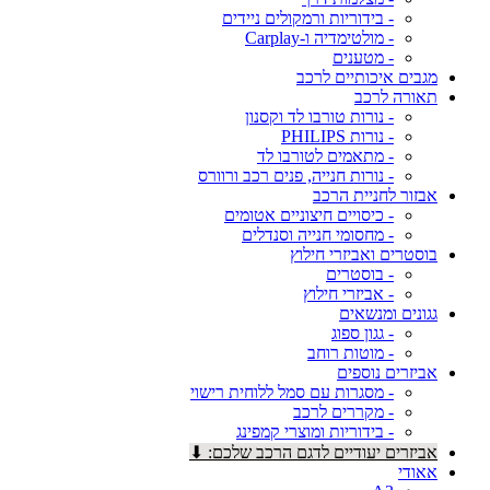
- בידוריות ורמקולים ניידים
- מולטימדיה ו-Carplay
- מטענים
מגבים איכותיים לרכב
תאורה לרכב
- נורות טורבו לד וקסנון
- נורות PHILIPS
- מתאמים לטורבו לד
- נורות חנייה, פנים רכב ורוורס
אבזור לחניית הרכב
- כיסויים חיצוניים אטומים
- מחסומי חנייה וסנדלים
בוסטרים ואביזרי חילוץ
- בוסטרים
- אביזרי חילוץ
גגונים ומנשאים
- גגון ספוג
- מוטות רוחב
אביזרים נוספים
- מסגרות עם סמל ללוחית רישוי
- מקררים לרכב
- בידוריות ומוצרי קמפינג
אביזרים יעודיים לדגם הרכב שלכם: ⬇
אאודי