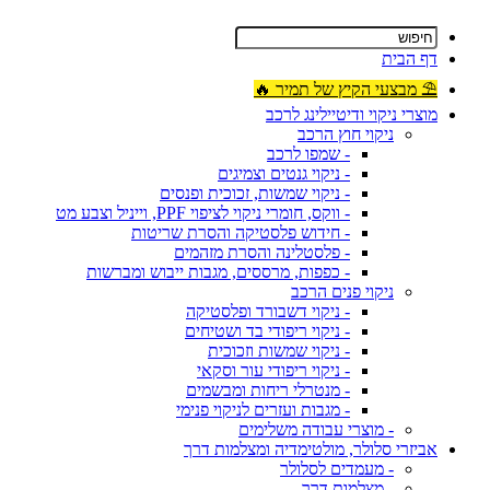
דף הבית
⛱ מבצעי הקיץ של תמיר 🔥
מוצרי ניקוי ודיטיילינג לרכב
ניקוי חוץ הרכב
- שמפו לרכב
- ניקוי גנטים וצמיגים
- ניקוי שמשות, זכוכית ופנסים
- ווקס, חומרי ניקוי לציפוי PPF, וייניל וצבע מט
- חידוש פלסטיקה והסרת שריטות
- פלסטלינה והסרת מזהמים
- כפפות, מרססים, מגבות ייבוש ומברשות
ניקוי פנים הרכב
- ניקוי דשבורד ופלסטיקה
- ניקוי ריפודי בד ושטיחים
- ניקוי שמשות וזכוכית
- ניקוי ריפודי עור וסקאי
- מנטרלי ריחות ומבשמים
- מגבות ועזרים לניקוי פנימי
- מוצרי עבודה משלימים
אביזרי סלולר, מולטימדיה ומצלמות דרך
- מעמדים לסלולר
- מצלמות דרך