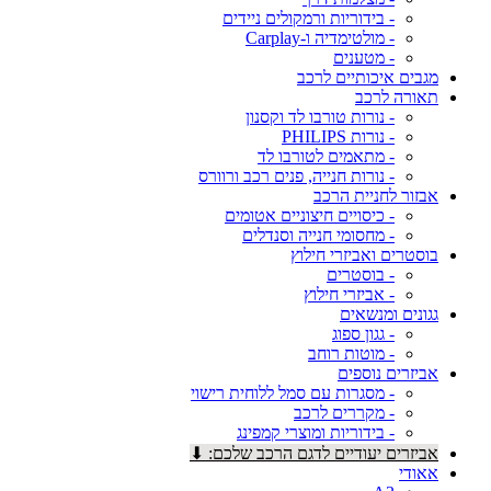
- בידוריות ורמקולים ניידים
- מולטימדיה ו-Carplay
- מטענים
מגבים איכותיים לרכב
תאורה לרכב
- נורות טורבו לד וקסנון
- נורות PHILIPS
- מתאמים לטורבו לד
- נורות חנייה, פנים רכב ורוורס
אבזור לחניית הרכב
- כיסויים חיצוניים אטומים
- מחסומי חנייה וסנדלים
בוסטרים ואביזרי חילוץ
- בוסטרים
- אביזרי חילוץ
גגונים ומנשאים
- גגון ספוג
- מוטות רוחב
אביזרים נוספים
- מסגרות עם סמל ללוחית רישוי
- מקררים לרכב
- בידוריות ומוצרי קמפינג
אביזרים יעודיים לדגם הרכב שלכם: ⬇
אאודי