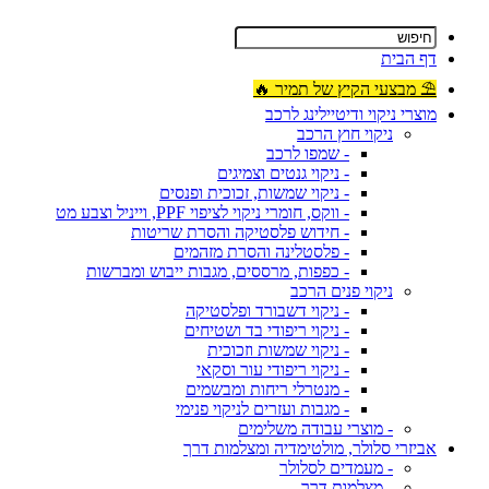
דף הבית
⛱ מבצעי הקיץ של תמיר 🔥
מוצרי ניקוי ודיטיילינג לרכב
ניקוי חוץ הרכב
- שמפו לרכב
- ניקוי גנטים וצמיגים
- ניקוי שמשות, זכוכית ופנסים
- ווקס, חומרי ניקוי לציפוי PPF, וייניל וצבע מט
- חידוש פלסטיקה והסרת שריטות
- פלסטלינה והסרת מזהמים
- כפפות, מרססים, מגבות ייבוש ומברשות
ניקוי פנים הרכב
- ניקוי דשבורד ופלסטיקה
- ניקוי ריפודי בד ושטיחים
- ניקוי שמשות וזכוכית
- ניקוי ריפודי עור וסקאי
- מנטרלי ריחות ומבשמים
- מגבות ועזרים לניקוי פנימי
- מוצרי עבודה משלימים
אביזרי סלולר, מולטימדיה ומצלמות דרך
- מעמדים לסלולר
- מצלמות דרך